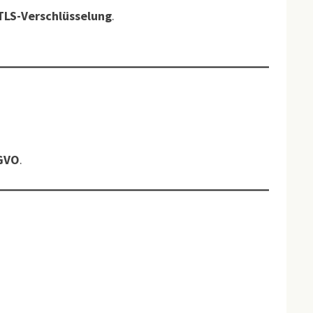
 TLS-Verschlüsselung
.
SGVO
.